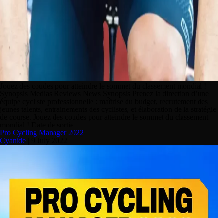
Jouez des coudes pour atteindre le sommet du classement mondial !
Synopsis Medias Reviews News Synopsis Prenez la direction d’une
équipe cycliste professionnelle : maîtrise du budget, recrutement des
jeunes talents, entrainements des cyclistes, et élaboration de la stratégie
de course. Jouez des coudes pour atteindre le sommet du classement
mondial ! Date de sortie
…
Pro Cycling Manager 2022
Cyanide
|
9 July 2022