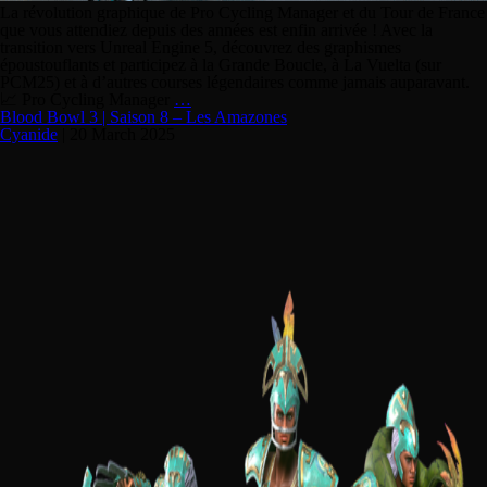
La révolution graphique de Pro Cycling Manager et du Tour de France
que vous attendiez depuis des années est enfin arrivée ! Avec la
transition vers Unreal Engine 5, découvrez des graphismes
époustouflants et participez à la Grande Boucle, à La Vuelta (sur
PCM25) et à d’autres courses légendaires comme jamais auparavant.
📈 Pro Cycling Manager
…
Blood Bowl 3 | Saison 8 – Les Amazones
Cyanide
|
20 March 2025