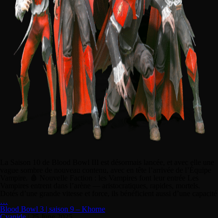
La Saison 10 de Blood Bowl III est désormais lancée, et avec elle une
vague sombre de nouveau contenu, avec en tête l’arrivée de l’Équipe
Vampire. 🩸 Nouvelle Faction : les Vampires font leur entrée Les
Vampires entrent dans l’arène — aristocratiques, rapides, mortels.
Dotés d’une grande vitesse et force, ils bénéficient aussi d’une capacité
…
Blood Bowl 3 | saison 9 – Khorne
Cyanide
|
25 June 2025