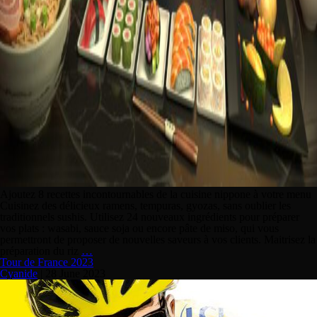
Ajoutez 8 recettes incontournables de la cuisine nippone à votre menu
Cuisinez des délicieux ramens, tempuras, gyozas, sans oublier les
traditionnels sushis. Utilisez 24 nouveaux ingrédients pour préparer
vos plats : wasabi, sauce soja ou encore pâte de miso, qui vous
permettront de proposer de nouvelles saveurs à vos clients. Maitrisez la
préparation du riz
…
Tour de France 2023
Cyanide
|
28 June 2023