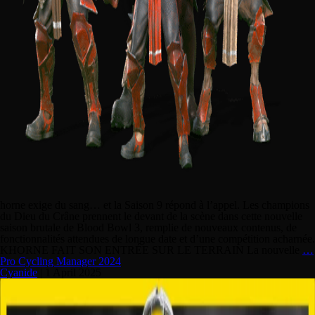
horne exige du sang… et la Saison 9 répond à l’appel. Les champions
du Dieu du Crâne prennent le devant de la scène dans cette nouvelle
saison brutale de Blood Bowl 3, remplie de nouveaux contenus, de
fonctionnalités attendues de longue date et d’une compétition acharnée.
KHORNE FAIT SON ENTRÉE SUR LE TERRAIN La nouvelle
…
Pro Cycling Manager 2024
Cyanide
|
1 April 2025