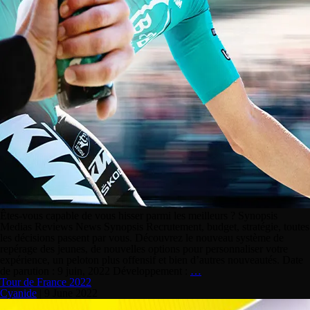
Êtes-vous capable de vous hisser parmi les meilleurs ? Synopsis
Medias Reviews News Synopsis Recrutement, budget, stratégie, toutes
les décisions passent par vous. Découvrez le nouveau système de
repérage des jeunes, de nouvelles options pour personnaliser votre
expérience, un peloton plus offensif et bien d’autres nouveautés. Date
de parution : 9 juin, 2022 Développement :
…
Tour de France 2022
Cyanide
|
9 June 2022