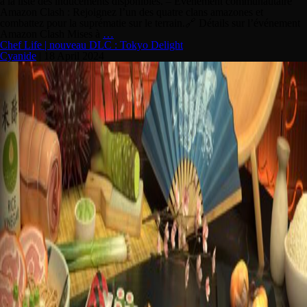
à la liste des inducements disponibles. – Événement communautaire
Amazon Clash : Rejoignez l’un des quatre clans amazones et
combattez pour la suprématie sur le terrain.🔗 Détails sur l’événement
Amazon Clash Mises à
…
Chef Life | nouveau DLC : Tokyo Delight
Cyanide
|
18 April 2024