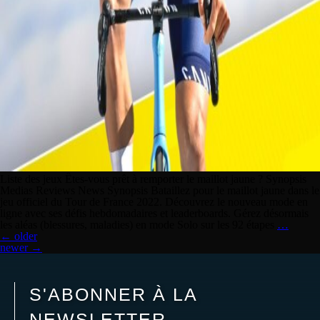
Liste des jeux Êtes-vous prêt à remporter le maillot jaune ? Synopsis
Medias Reviews News Synopsis Bataillez pour le maillot jaune dans le
jeu officiel du Tour de France 2022. Découvrez le nouveau mode en
ligne avec ses défis hebdomadaires et leaderboards. Gérez désormais
les aléas (blessures, maladies) en mode Solo sur les 92 étapes
…
←
older
newer
→
S'ABONNER À LA
NEWSLETTER