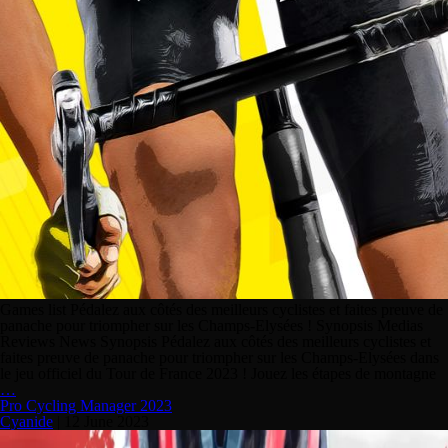
Games list Pédalez aux côtés des meilleurs cyclistes et faites preuve de
panache pour triompher sur les Champs-Elysées ! Synopsis Medias
Reviews News Synopsis Pédalez aux côtés des meilleurs cyclistes et
faites preuve de panache pour triompher sur les Champs-Elysées dans
le jeu officiel du Tour de France 2023 ! Jouez les étapes de montagne
…
Pro Cycling Manager 2023
Cyanide
|
12 June 2023