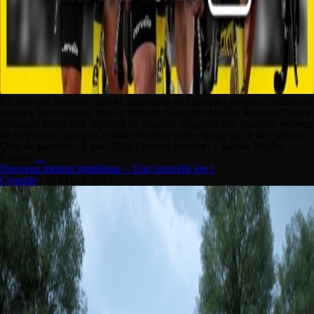
En tant que directeur sportif, participez aux grandes courses cyclistes et
amenez vos coureurs vers la victoire. Synopsis Medias Reviews News
Synopsis Fixez vos objectifs de courses, négociez des contrats, trouvez
de nouveaux sponsors et faites évoluer votre équipe au fil des saisons.
Date de parution : 6 juin 2024 Développement : Cyanide Studio
Édition
…
Nouveau moteur graphique – Une nouvelle ère !
Cyanide
|
26 March 2025