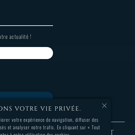
tre actualité !
NS VOTRE VIE PRIVÉE.
iorer votre expérience de navigation, diffuser des
sés et analyser notre trafic. En cliquant sur « Tout
INDRE
SUPPORT
CONTACT
ntez à notre utilisation des cookies.