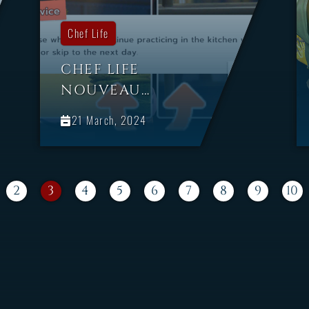
Chef Life
CHEF LIFE
NOUVEAU
CONTENU
21 March, 2024
GRATUIT : LE LAB
2
3
4
5
6
7
8
9
10