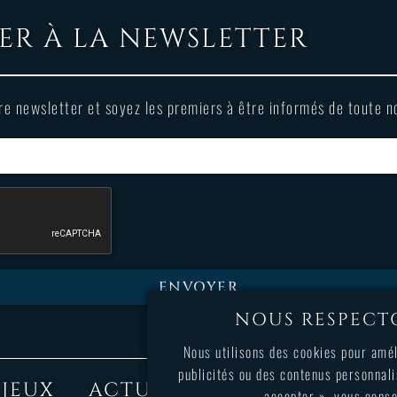
ER À LA NEWSLETTER
re newsletter et soyez les premiers à être informés de toute no
ENVOYER
NOUS RESPECTO
Nous utilisons des cookies pour amél
publicités ou des contenus personnali
 JEUX
ACTUALITÉS
NOUS REJO
accepter », vous conse