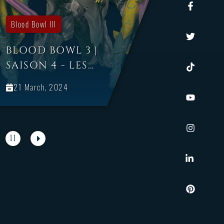
Blood Bowl III
BLOOD BOWL 3 |
SAISON 4 - LES
ELFES SYLVAINS
21 March, 2024
11