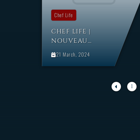
Chef Life
CHEF LIFE |
NOUVEAU
CONTENU
21 March, 2024
GRATUIT : LE LAB
1