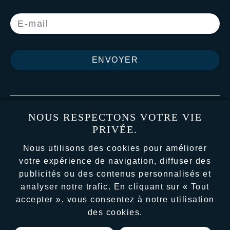
ENVOYER
ACCUEIL
LE STUDIO
NOUS RESPECTONS VOTRE VIE
NOS JEUX
ACTUALITÉS
PRIVÉE.
NOUS REJOINDRE
Nous utilisons des cookies pour améliorer
SUPPORT
CONTACT
votre expérience de navigation, diffuser des
publicités ou des contenus personnalisés et
analyser notre trafic. En cliquant sur « Tout
Conditions générales d'utilisation
accepter », vous consentez à notre utilisation
des cookies.
Mentions légales