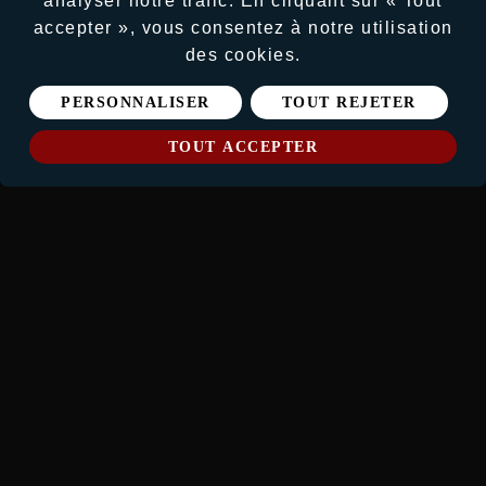
analyser notre trafic. En cliquant sur « Tout
accepter », vous consentez à notre utilisation
des cookies.
PERSONNALISER
TOUT REJETER
LISTE DES JEUX
TOUT ACCEPTER
SYNOPSIS
Bataillez pour le maillot jaune dans le jeu
officiel du Tour de France 2022.
Découvrez le nouveau mode en ligne avec
ses défis hebdomadaires et leaderboards.
Gérez désormais les aléas (blessures,